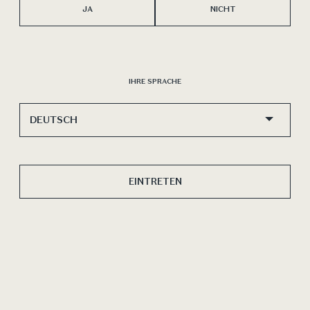
JA
NICHT
Jacques Offenbach – “The Barcarolle” - The
Tales of Hoffmann
IHRE SPRACHE
EINTRETEN