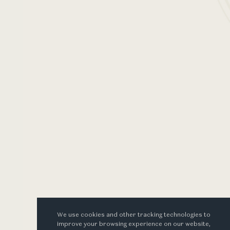
四季
份的
曲品酒
We use cookies and other tracking technologies to
improve your browsing experience on our website,