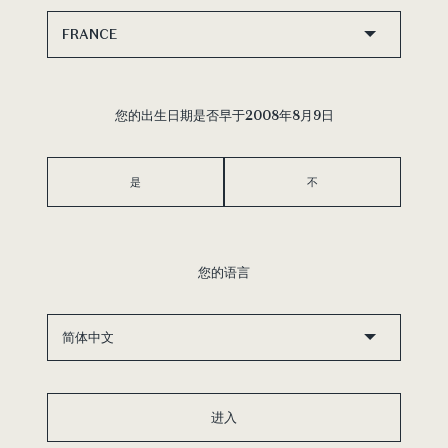
一种
年
您的出生日期是否早于2008年8月9日
听
解
是
不
您的语言
进入