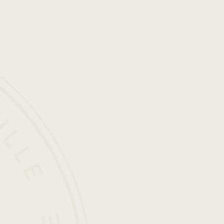
是
文明
了