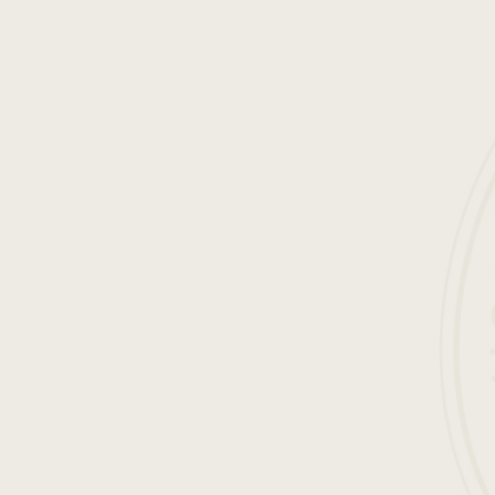
简体中文
FRANÇAIS
ENGLISH
ESPAÑOL
DEUTSCH
日本語
5